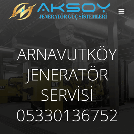
İçeriğe
geç
ARNAVUTKÖY
JENERATÖR
SERVİSİ
05330136752