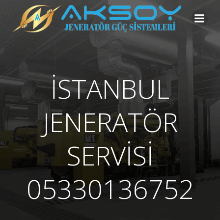
İçeriğe
geç
İSTANBUL
JENERATÖR
SERVİSİ
05330136752