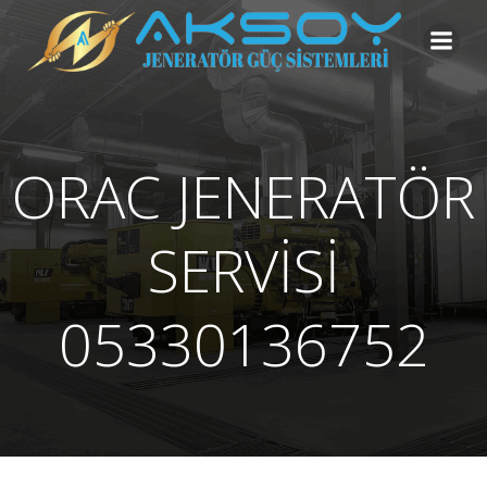
İçeriğe
geç
ORAC JENERATÖR
SERVİSİ
05330136752